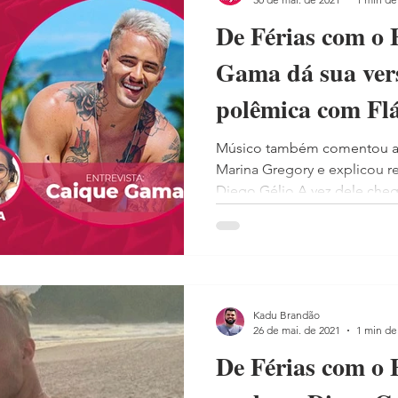
De Férias com o 
Gama dá sua ver
polêmica com Fl
Gabily
Músico também comentou as 
Marina Gregory e explicou 
Diego Gélio A vez dele chego
Kadu Brandão
26 de mai. de 2021
1 min de 
De Férias com o 