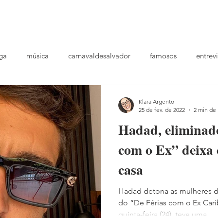
podcast
TV
entrevistas
quem sou
plantao
ou
ga
música
carnavaldesalvador
famosos
entrevi
laylists
Klara Argento
25 de fev. de 2022
2 min de 
Hadad, eliminad
com o Ex” deixa 
casa
Hadad detona as mulheres d
do “De Férias com o Ex Carib
quinta-feira (24), teve uma...