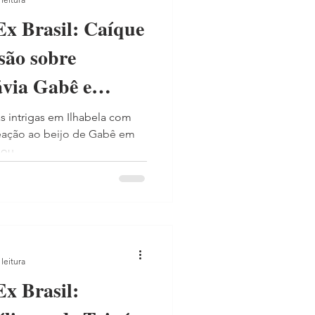
Ex Brasil: Caíque
são sobre
ávia Gabê e
intrigas em Ilhabela com
reação ao beijo de Gabê em
u,...
leitura
Ex Brasil: