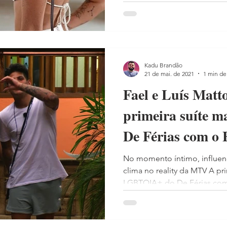
Kadu Brandão
21 de mai. de 2021
1 min de 
Fael e Luís Matt
primeira suíte 
De Férias com o 
No momento íntimo, influen
clima no reality da MTV A pr
LGBTQIA+ do De Férias com o