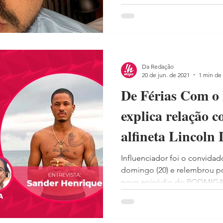
Da Redação
20 de jun. de 2021
1 min de 
De Férias Com o
explica relação 
alfineta Lincoln
Influenciador foi o convid
domingo (20) e relembrou po
novo episódio do PODMIGA 