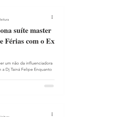
leitura
na suíte master
De Férias com o Ex
ber um não da influenciadora
m a Dj Tainá Felipe Enquanto
leitura