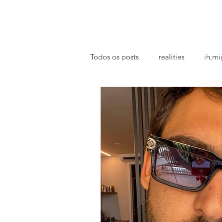
principal
famosos
coluna @ihmiga
Todos os posts
realities
ih,mi
tv
looks
podcast
p