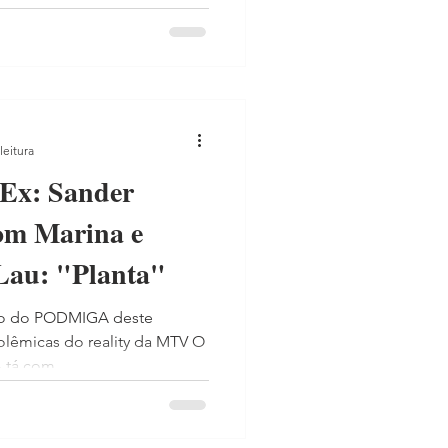
leitura
 Ex: Sander
com Marina e
 Lau: "Planta"
ado do PODMIGA deste
lêmicas do reality da MTV O
tá com...