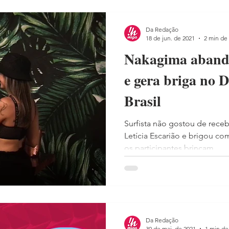
Da Redação
18 de jun. de 2021
2 min de 
Nakagima abando
e gera briga no 
Brasil
Surfista não gostou de rece
Letícia Escarião e brigou co
os participantes brincam...
Da Redação
30 de mai. de 2021
1 min de 