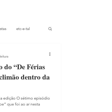
ça
stas
etc-e-tal
leitura
o do “De Férias
climão dentro da
a edição O sétimo episódio
e” que foi ao ar nesta