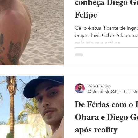
conheça Diego Gé
Felipe
Gélio é atual ficante de Ing
beijar Flávia Gabê Pela prim
pelo trio que está na...
Kadu Brandão
25 de mai. de 2021
1 min de 
De Férias com o 
Ohara e Diego Ge
após reality