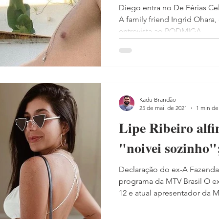
Diego entra no De Férias Cele
A family friend Ingrid Ohar
entrevista ao PODMIGA,...
Kadu Brandão
25 de mai. de 2021
1 min de 
Lipe Ribeiro alf
"noivei sozinho";
Declaração do ex-A Fazenda
programa da MTV Brasil O ex
12 e atual apresentador da MT