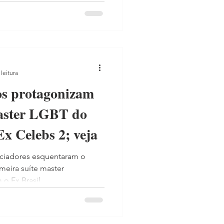
leitura
os protagonizam
master LGBT do
Ex Celebs 2; veja
ciadores esquentaram o
imeira suíte master
 Ex Brasil...