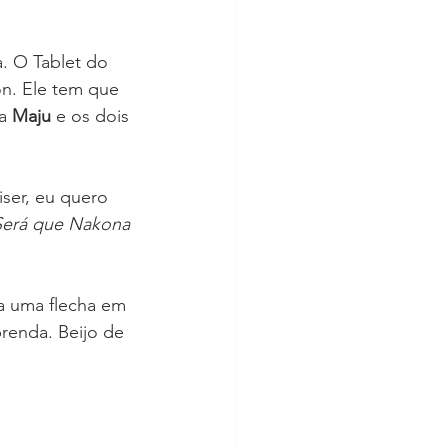
. O Tablet do 
n. Ele tem que 
a 
Maju 
e os dois 
iser, eu quero 
Será que Nakona 
a uma flecha em 
renda. Beijo de 