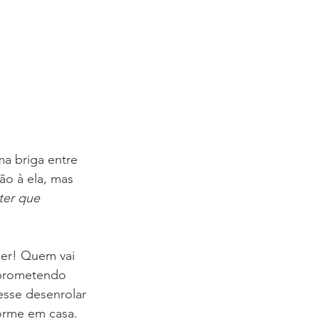
a briga entre 
ão à ela, mas 
 ter que 
uer! Quem vai 
a prometendo 
esse desenrolar 
orme em casa. 