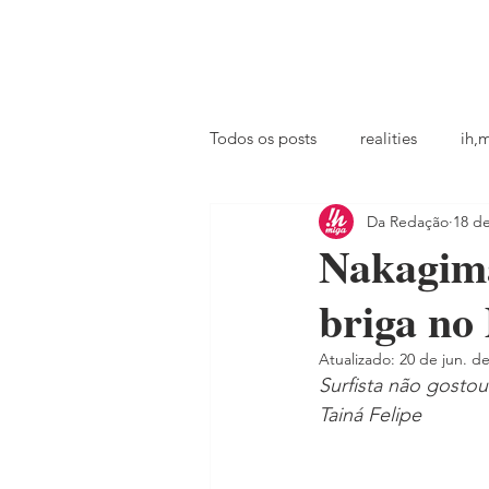
principal
famosos
coluna @ihmiga
Todos os posts
realities
ih,
Da Redação
18 de
tv
looks
podcast
Nakagima
briga no
Atualizado:
20 de jun. d
Surfista não gostou
Tainá Felipe