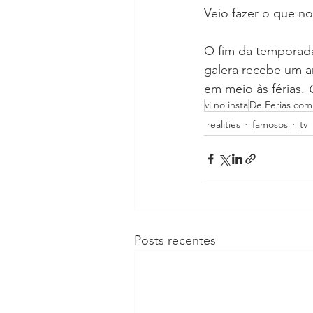
Veio fazer o que n
O fim da temporada 
galera recebe um a
em meio às férias. 
vi no insta
De Ferias com
realities
famosos
tv
Posts recentes