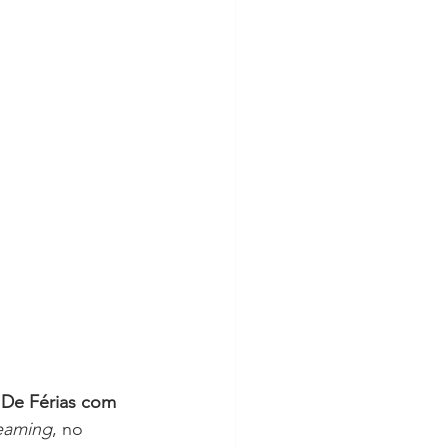
 
De Férias com 
eaming
, no 