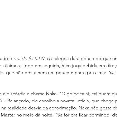
iado:
 hora de festa!
 Mas a alegria dura pouco porque um
 os ânimos. Logo em seguida, Rico joga bebida em direç
ís, que não gosta nem um pouco e parte pra cima: 
"vai
e a discórdia e chama 
Naka
: "O golpe tá aí, cai quem q
r?". Balançado, ele escolhe a novata Letícia, que cheg
e na realidade desvia da aproximação. Naka não gosta d
 Master no meio da noite. "Se for pra ficar dormindo, d