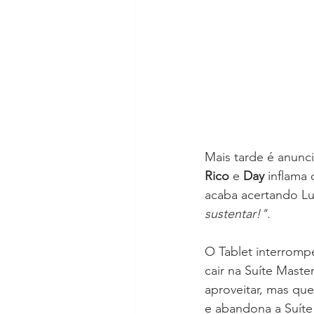
Mais tarde é anunc
Rico 
e 
Day 
inflama
acaba acertando Lu
sustentar!".
O Tablet interromp
cair na Suíte Maste
aproveitar, mas qu
e abandona a Suíte