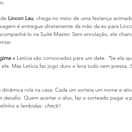
o.
 de 
Lincon Lau
, chega no meio de uma festança animada
nsagem é entregue diretamente da mão da ex para Linco
acompanhá-lo na Suíte Master. Sem enrolação, ele cham
ntar.
gima 
e Letícia são convocados para um date. 
"
Se ela qu
ele. Mas Letícia faz jogo duro e leva tudo sem pressa. 
 dinâmica rola na casa. Cada um sorteia um nome e atir
desafio. Quem acertar o alvo, faz o sorteado pagar a p
selinho e lambidas: 
check!