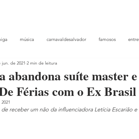
podcast
TV
entrevistas
quem sou
plantao
ou
miga
música
carnavaldesalvador
famosos
entre
 jun. de 2021
2 min de leitura
playlists
 abandona suíte master e
 De Férias com o Ex Brasil
e 2021
 de receber um não da influenciadora Letícia Escarião e