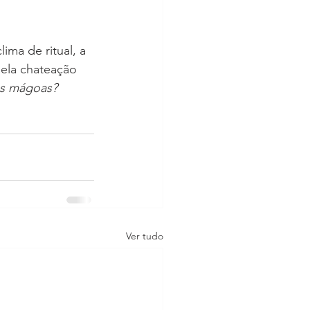
ma de ritual, a 
pela chateação 
as mágoas?
Ver tudo