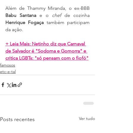
Além de Thammy Miranda, o ex-BBB 
Babu Santana
 e o 
chef
 de cozinha 
Henrique Fogaça
 também participam 
da ação.
+ Leia Mais: Netinho diz que Carnaval 
de Salvador é "Sodoma e Gomorra" e 
critica LGBTs: "só pensam com o fiofó"
famosos
etc-e-tal
Ver tudo
Posts recentes