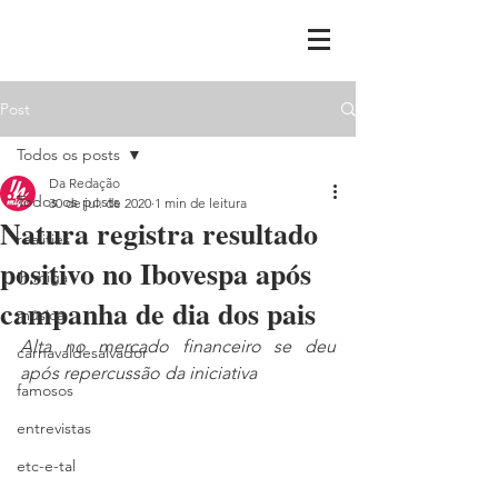
Post
Todos os posts
Da Redação
Todos os posts
30 de jul. de 2020
1 min de leitura
Natura registra resultado
realities
positivo no Ibovespa após
ih,miga
campanha de dia dos pais
música
Alta no mercado financeiro se deu 
carnavaldesalvador
após repercussão da iniciativa 
famosos
entrevistas
etc-e-tal