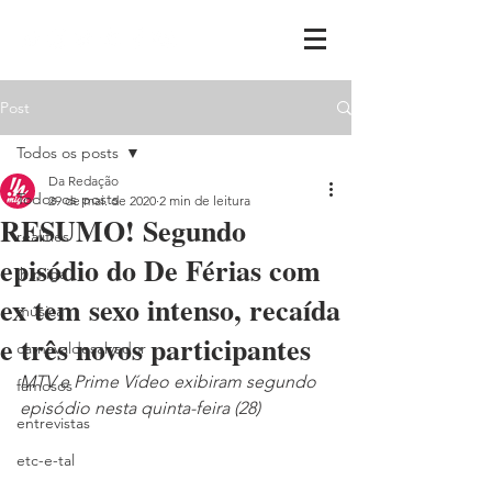
Post
Todos os posts
Da Redação
Todos os posts
29 de mai. de 2020
2 min de leitura
RESUMO! Segundo
realities
episódio do De Férias com
ih,miga
ex tem sexo intenso, recaída
música
e três novos participantes
carnavaldesalvador
MTV e Prime Vídeo exibiram segundo 
famosos
episódio nesta quinta-feira (28)
entrevistas
etc-e-tal