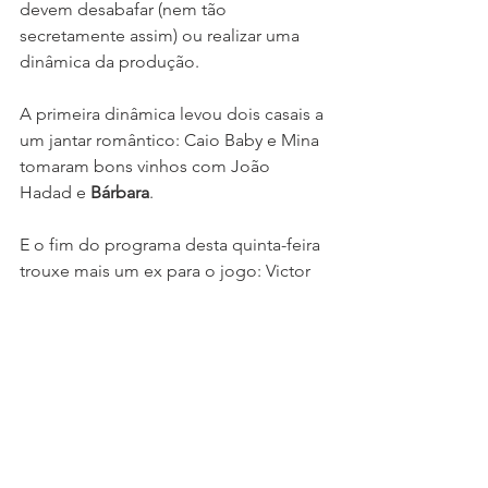
devem desabafar (nem tão 
secretamente assim) ou realizar uma 
dinâmica da produção.
A primeira dinâmica levou dois casais a 
um jantar romântico: Caio Baby e Mina 
tomaram bons vinhos com João 
Hadad e 
Bárbara
.
E o fim do programa desta quinta-feira 
trouxe mais um ex para o jogo: Victor 
Pádula. O rapaz é ex da Flávia Caroline, 
que foi recepcionar ele com 
Jéssica
 e 
Mina.
Ah! Teve mais uma briga sem motivo 
entre as mulheres que a gente prefere 
nem citar...