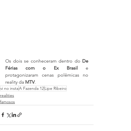
Os dois se conheceram dentro do 
De 
Férias com o Ex Brasil
 e 
protagonizaram cenas polêmicas no 
reality da 
MTV
. 
vi no insta
A Fazenda 12
Lipe Ribeiro
realities
famosos