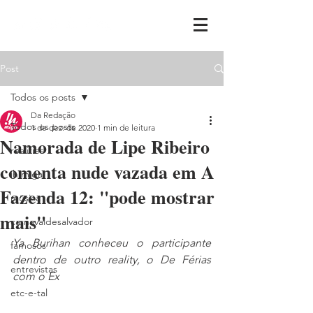
Post
Todos os posts
Da Redação
Todos os posts
1 de dez. de 2020
1 min de leitura
Namorada de Lipe Ribeiro
realities
comenta nude vazada em A
ih,miga
Fazenda 12: "pode mostrar
música
mais"
carnavaldesalvador
Ya Burihan conheceu o participante 
famosos
dentro de outro reality, o De Férias 
entrevistas
com o Ex
etc-e-tal