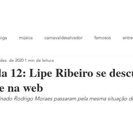
podcast
TV
entrevistas
quem sou
plantao
ou
miga
música
carnavaldesalvador
famosos
entre
dez. de 2020
1 min de leitura
playlists
a 12: Lipe Ribeiro se desc
e na web
minado Rodrigo Moraes passaram pela mesma situação de