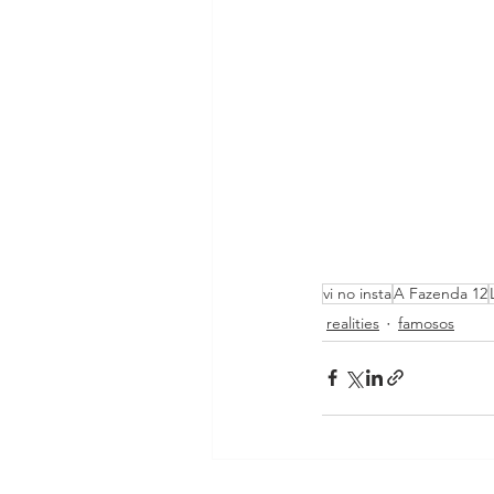
vi no insta
A Fazenda 12
realities
famosos