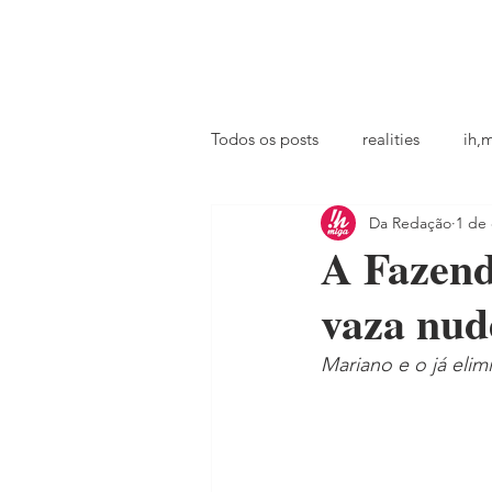
principal
famosos
coluna @ihmiga
Todos os posts
realities
ih,
Da Redação
1 de 
tv
looks
podcast
A Fazend
vaza nud
Mariano e o já eli