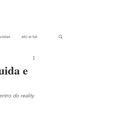
ça
vistas
etc-e-tal
uida e
ntro do reality