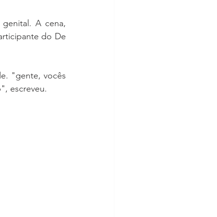
enital. A cena, 
articipante do De 
. "gente, vocês 
", escreveu.