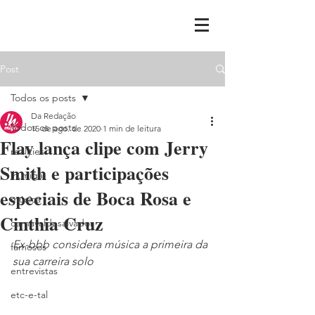
Post
Todos os posts
Da Redação
Todos os posts
15 de ago. de 2020
1 min de leitura
Flay lança clipe com Jerry
realities
Smith e participações
ih,miga
especiais de Boca Rosa e
música
Cinthia Cruz
carnavaldesalvador
Ex-bbb considera música a primeira da 
famosos
sua carreira solo
entrevistas
etc-e-tal