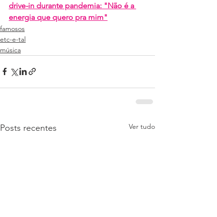
drive-in durante pandemia: "Não é a 
energia que quero pra mim"
famosos
etc-e-tal
música
Ver tudo
Posts recentes