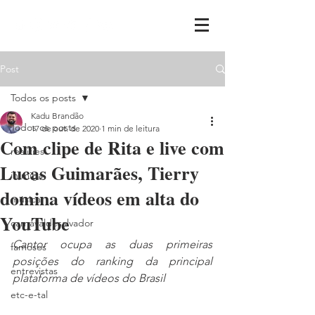
Post
Todos os posts
Kadu Brandão
Todos os posts
17 de out. de 2020
1 min de leitura
Com clipe de Rita e live com
realities
Lucas Guimarães, Tierry
ih,miga
domina vídeos em alta do
música
YouTube
carnavaldesalvador
Cantor ocupa as duas primeiras 
famosos
posições do ranking da principal 
entrevistas
plataforma de vídeos do Brasil
etc-e-tal