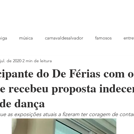
podcast
TV
entrevistas
quem sou
plantao
ou
miga
música
carnavaldesalvador
famosos
entre
jul. de 2020
2 min de leitura
playlists
cipante do De Férias com 
ue recebeu proposta indece
de dança
que as exposições atuais a fizeram ter coragem de conta