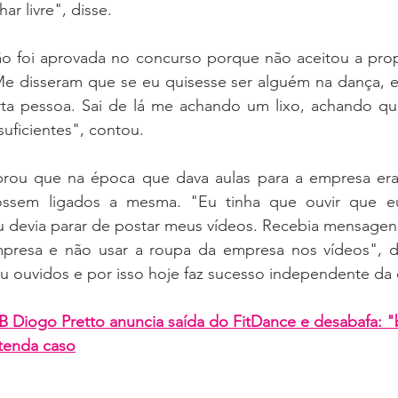
har livre", disse.
ão foi aprovada no concurso porque não aceitou a propo
Me disseram que se eu quisesse ser alguém na dança, eu 
a pessoa. Sai de lá me achando um lixo, achando qu
suficientes", contou.
brou que na época que dava aulas para a empresa era 
ossem ligados a mesma. "Eu tinha que ouvir que e
u devia parar de postar meus vídeos. Recebia mensagens
mpresa e não usar a roupa da empresa nos vídeos", de
u ouvidos e por isso hoje faz sucesso independente da
B Diogo Pretto anuncia saída do FitDance e desabafa: "b
ntenda caso