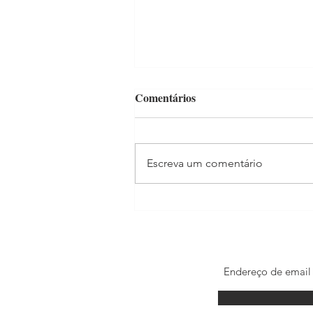
Comentários
Escreva um comentário
BBB 24: Matteus supera Davi
e é o destaque da semana pel
primeira vez