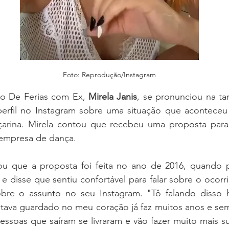
Foto: Reprodução/Instagram
do De Ferias com Ex, 
Mirela Janis
, se pronunciou na ta
 perfil no Instagram sobre uma situação que aconteceu 
çarina. Mirela contou que recebeu uma proposta par
 empresa de dança.
ou que a proposta foi feita no ano de 2016, quando p
 disse que sentiu confortável para falar sobre o ocorri
obre o assunto no seu Instagram. "Tô falando disso h
 tava guardado no meu coração já faz muitos anos e sem
pessoas que saíram se livraram e vão fazer muito mais su