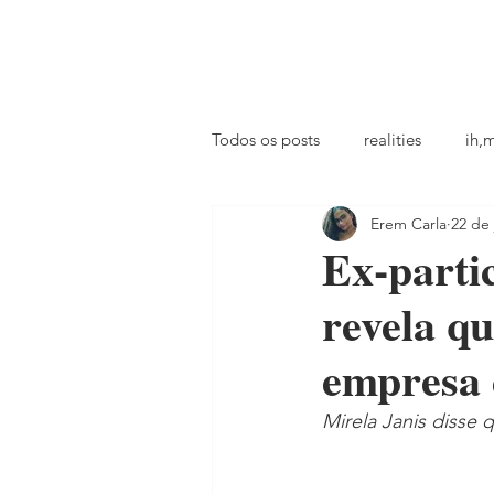
principal
famosos
coluna @ihmiga
Todos os posts
realities
ih,
Erem Carla
22 de 
tv
looks
podcast
Ex-parti
revela q
empresa 
Mirela Janis disse 