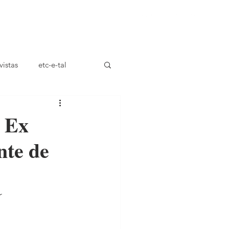
ça
vistas
etc-e-tal
o Ex
nte de
r