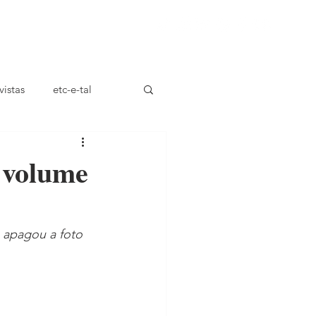
ça
vistas
etc-e-tal
 volume
m apagou a foto