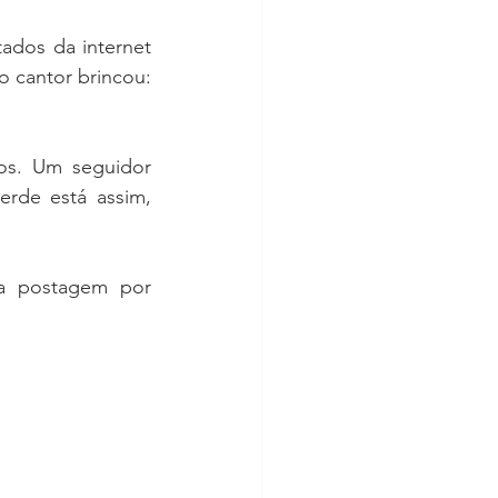
dos da internet 
 cantor brincou: 
s. Um seguidor 
rde está assim, 
a postagem por 