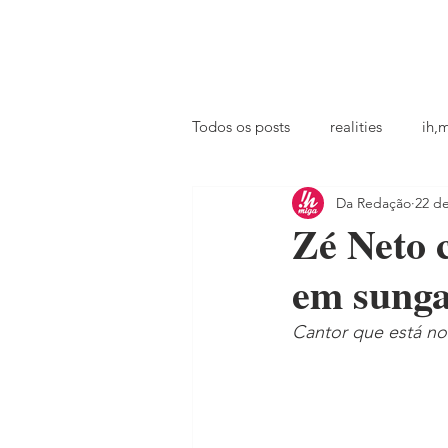
principal
famosos
coluna @ihmiga
Todos os posts
realities
ih,
Da Redação
22 de
tv
looks
podcast
Zé Neto 
em sunga;
Cantor que está no