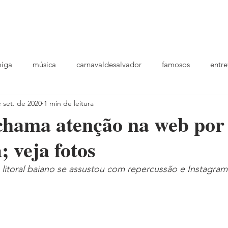
podcast
TV
entrevistas
quem sou
plantao
ou
miga
música
carnavaldesalvador
famosos
entre
 set. de 2020
1 min de leitura
playlists
chama atenção na web por
 veja fotos
 litoral baiano se assustou com repercussão e Instagra