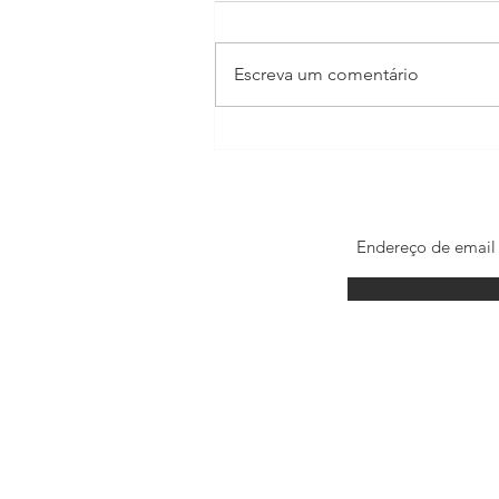
Escreva um comentário
BBB22: tudo sobre as
trajetórias dos finalistas
© por Kadu Brandão. 