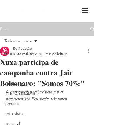
Post
Todos os posts
Da Redação
Todos os posts
31 de mai. de 2020
1 min de leitura
Xuxa participa de
realities
campanha contra Jair
ih,miga
Bolsonaro: "Somos 70%"
música
A campanha foi criada pelo 
carnavaldesalvador
economista Eduardo Moreira
famosos
entrevistas
etc-e-tal