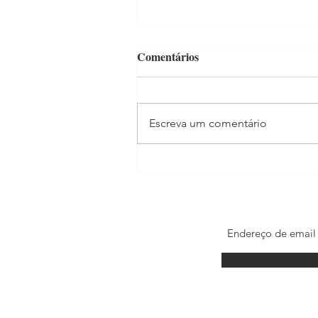
Comentários
Escreva um comentário
Madonna estrela filme para
celebrar os 100 anos do Itaú
© por Kadu Brandão. 