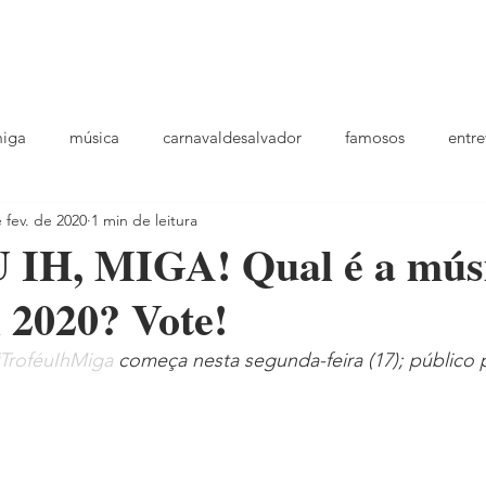
podcast
TV
entrevistas
quem sou
plantao
ou
miga
música
carnavaldesalvador
famosos
entre
 fev. de 2020
1 min de leitura
playlists
IH, MIGA! Qual é a músi
 2020? Vote!
TroféuIhMiga
 começa nesta segunda-feira (17); público 