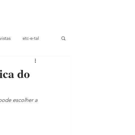
ça
vistas
etc-e-tal
ca do
pode escolher a 