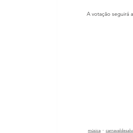
A votação seguirá at
música
carnavaldesalv