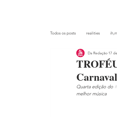
principal
famosos
coluna @ihmiga
Todos os posts
realities
ih,
Da Redação
17 de
tv
looks
podcast
TROFÉU 
Carnaval
Quarta edição do 
#
melhor música