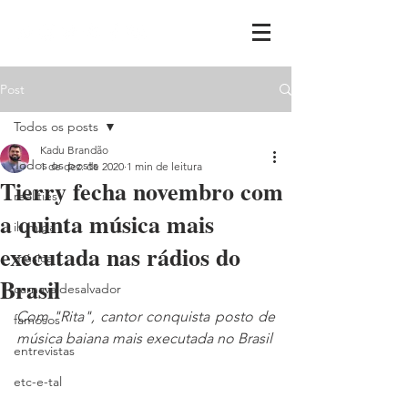
Post
Todos os posts
Kadu Brandão
Todos os posts
1 de dez. de 2020
1 min de leitura
Tierry fecha novembro com
realities
a quinta música mais
ih,miga
executada nas rádios do
música
Brasil
carnavaldesalvador
Com "Rita", cantor conquista posto de 
famosos
música baiana mais executada no Brasil
entrevistas
etc-e-tal