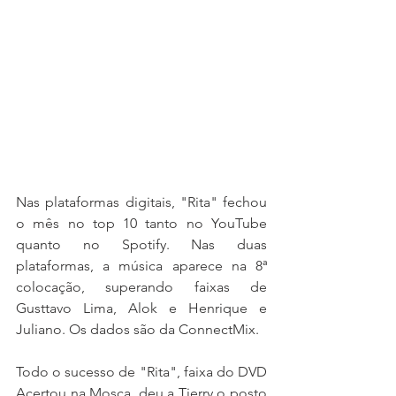
Nas plataformas digitais, "Rita" fechou 
o mês no top 10 tanto no YouTube 
quanto no Spotify. Nas duas 
plataformas, a música aparece na 8ª 
colocação, superando faixas de 
Gusttavo Lima, Alok e Henrique e 
Juliano. Os dados são da ConnectMix.
Todo o sucesso de "Rita", faixa do DVD 
Acertou na Mosca, deu a Tierry o posto 