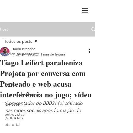
Post
Todos os posts
Kadu Brandão
Todos os posts
1 de fev. de 2021
1 min de leitura
Tiago Leifert parabeniza
realities
Projota por conversa com
ih,miga
Penteado e web acusa
música
interferência no jogo; vídeo
carnavaldesalvador
Apresentador do BBB21 foi criticado 
famosos
nas redes sociais após formação do 
entrevistas
paredão
etc-e-tal