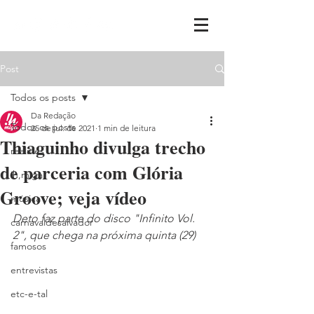
Post
Todos os posts
Da Redação
Todos os posts
25 de jul. de 2021
1 min de leitura
Thiaguinho divulga trecho
realities
de parceria com Glória
ih,miga
Groove; veja vídeo
música
Deto faz parte do disco "Infinito Vol. 
carnavaldesalvador
2", que chega na próxima quinta (29)
famosos
entrevistas
etc-e-tal