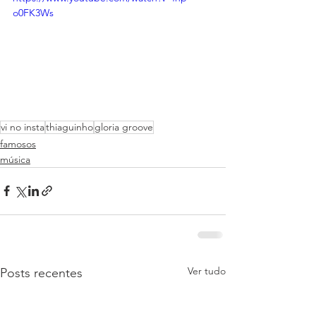
o0FK3Ws
vi no insta
thiaguinho
gloria groove
famosos
música
Ver tudo
Posts recentes