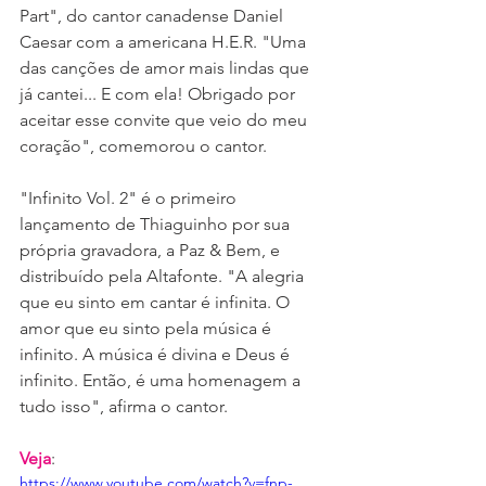
Part", do cantor canadense Daniel 
Caesar com a americana H.E.R. "Uma 
das canções de amor mais lindas que 
já cantei... E com ela! Obrigado por 
aceitar esse convite que veio do meu 
coração", comemorou o cantor. 
"Infinito Vol. 2" é o primeiro 
lançamento de Thiaguinho por sua 
própria gravadora, a Paz & Bem, e 
distribuído pela Altafonte. "A alegria 
que eu sinto em cantar é infinita. O 
amor que eu sinto pela música é 
infinito. A música é divina e Deus é 
infinito. Então, é uma homenagem a 
tudo isso", afirma o cantor.
Veja
:
https://www.youtube.com/watch?v=fnp-