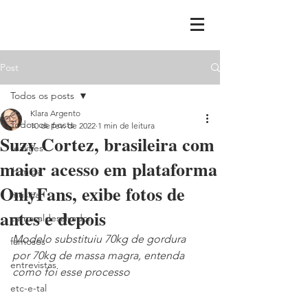
Post
Todos os posts
Klara Argento
Todos os posts
10 de fev. de 2022
1 min de leitura
Suzy Cortez, brasileira com
realities
maior acesso em plataforma
ih,miga
OnlyFans, exibe fotos de
música
antes e depois
carnavaldesalvador
Modelo substituiu 70kg de gordura 
famosos
por 70kg de massa magra, entenda 
entrevistas
como foi esse processo
etc-e-tal