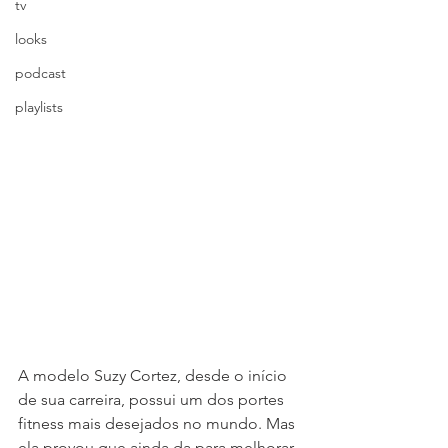
tv
looks
podcast
playlists
A modelo Suzy Cortez, desde o início 
de sua carreira, possui um dos portes 
fitness mais desejados no mundo. Mas 
ela provou que ainda da para melhorar. 