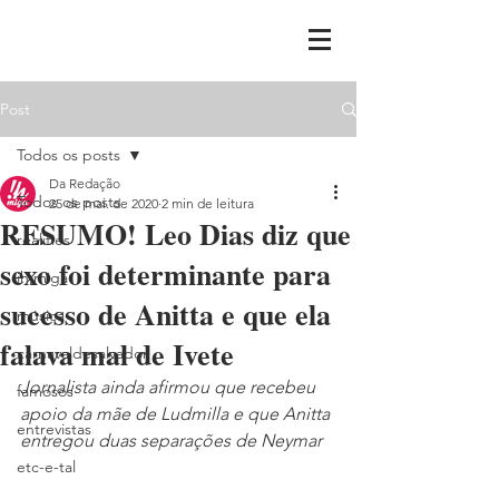
Post
Todos os posts
Da Redação
Todos os posts
25 de mai. de 2020
2 min de leitura
RESUMO! Leo Dias diz que
realities
sexo foi determinante para
ih,miga
sucesso de Anitta e que ela
música
falava mal de Ivete
carnavaldesalvador
Jornalista ainda afirmou que recebeu 
famosos
apoio da mãe de Ludmilla e que Anitta 
entrevistas
entregou duas separações de Neymar 
etc-e-tal