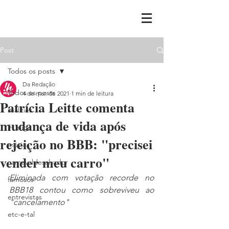
Post
Todos os posts
Da Redação
Todos os posts
4 de mar. de 2021
1 min de leitura
Patrícia Leitte comenta
realities
mudança de vida após
ih,miga
rejeição no BBB: "precisei
música
vender meu carro"
carnavaldesalvador
Eliminada com votação recorde no 
famosos
BBB18 contou como sobreviveu ao 
entrevistas
"cancelamento"
etc-e-tal