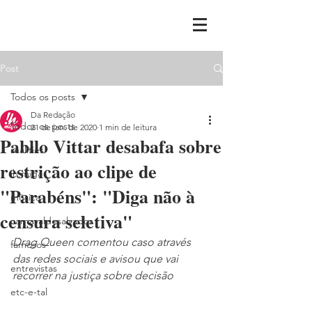
Post
Todos os posts
Da Redação
Todos os posts
21 de jan. de 2020
1 min de leitura
Pabllo Vittar desabafa sobre
realities
restrição ao clipe de
ih,miga
"Parabéns": "Diga não à
música
censura seletiva"
carnavaldesalvador
Drag Queen comentou caso através 
famosos
das redes sociais e avisou que vai 
entrevistas
recorrer na justiça sobre decisão
etc-e-tal