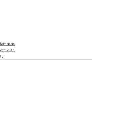
famosos
etc-e-tal
tv
Ver tudo
Posts recentes