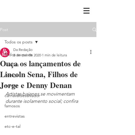
Post
Todos os posts
Da Redação
Todos os posts
2 de mai. de 2020
1 min de leitura
Ouça os lançamentos de
realities
Lincoln Sena, Filhos de
ih,miga
Jorge e Denny Denan
música
Artistas baianos se movimentam 
carnavaldesalvador
durante isolamento social; confira
famosos
entrevistas
etc-e-tal