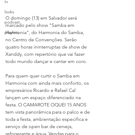
tv
looks
O domingo (13) em Salvador será 
podcast
marcado pelo show "Samba em 
playlists
Harmonia", do Harmonia do Samba, 
no Centro de Convenções. Serão 
quatro horas ininterruptas de show de 
Xanddy, com repertório que vai fazer 
todo mundo dançar e cantar em coro. 
Para quem quer curtir o Samba em 
Harmonia com ainda mais conforto, os 
empresários Ricardo e Rafael Cal 
lançam um espaço diferenciado na 
festa. O CAMAROTE OQUEI 15 ANOS 
tem vista panorâmica para o palco e de 
toda a festa, ambientação especifica e 
serviço de open bar de cerveja, 
refrigerante e água. Vendas para o 