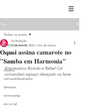
Post
Todos os posts
Da Redação
Todos os posts
12 de fev. de 2022
1 min de leitura
Oquei assina camarote no
realities
"Samba em Harmonia"
ih,miga
Empresários Ricardo e Rafael Cal 
música
comandam espaço desejado na festa
carnavaldesalvador
famosos
entrevistas
etc-e-tal