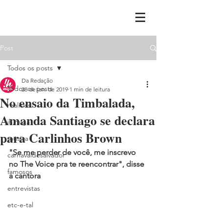
Post
Todos os posts
Da Redação
Todos os posts
28 de jan. de 2019
1 min de leitura
No ensaio da Timbalada,
realities
Amanda Santiago se declara
ih,miga
para Carlinhos Brown
música
"Se me perder de você, me inscrevo 
carnavaldesalvador
no The Voice pra te reencontrar", disse 
famosos
a cantora
entrevistas
etc-e-tal