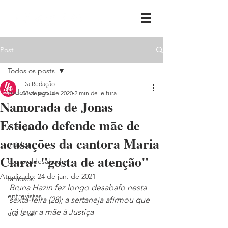
Post
Todos os posts
Da Redação
Todos os posts
28 de ago. de 2020
2 min de leitura
Namorada de Jonas
realities
Esticado defende mãe de
ih,miga
acusações da cantora Maria
música
Clara: "gosta de atenção"
carnavaldesalvador
Atualizado:
24 de jan. de 2021
famosos
Bruna Hazin fez longo desabafo nesta 
entrevistas
sexta-feira (28); a sertaneja afirmou que 
irá levar a mãe à Justiça
etc-e-tal