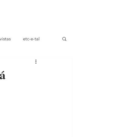
ça
vistas
etc-e-tal
há