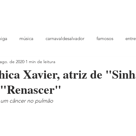
podcast
TV
entrevistas
quem sou
plantao
ou
miga
música
carnavaldesalvador
famosos
entre
 ago. de 2020
1 min de leitura
playlists
ica Xavier, atriz de "Sin
 "Renascer"
a um câncer no pulmão