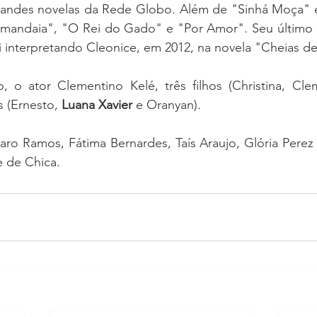
andes novelas da Rede Globo. Além de "Sinhá Moça" e 
amandaia", "O Rei do Gado" e "Por Amor". Seu último 
i interpretando Cleonice, em 2012, na novela "Cheias d
, o ator Clementino Kelé, três filhos (Christina, Cle
s (Ernesto, 
Luana Xavier
 e Oranyan).
o Ramos, Fátima Bernardes, Taís Araujo, Glória Perez 
 de Chica.