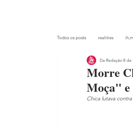
principal
famosos
coluna @ihmiga
Todos os posts
realities
ih,
Da Redação
8 de
tv
looks
podcast
Morre Ch
Moça" e
Chica lutava contr