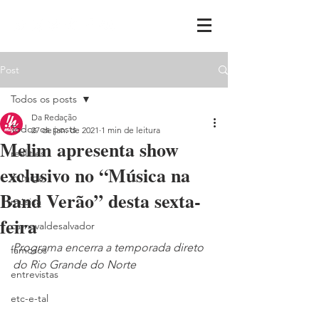
Post
Todos os posts
Da Redação
Todos os posts
27 de jan. de 2021
1 min de leitura
Melim apresenta show
realities
exclusivo no “Música na
ih,miga
Band Verão” desta sexta-
música
feira
carnavaldesalvador
Programa encerra a temporada direto 
famosos
do Rio Grande do Norte
entrevistas
etc-e-tal