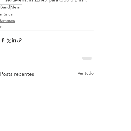
Band
Melim
música
famosos
tv
Ver tudo
Posts recentes