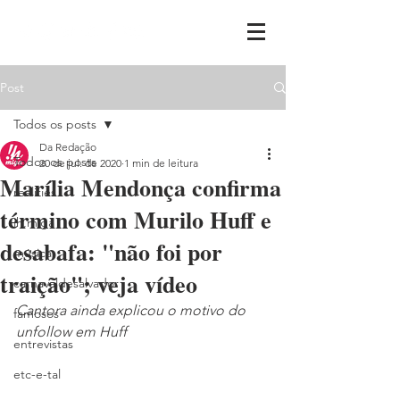
Post
Todos os posts
Da Redação
Todos os posts
20 de jul. de 2020
1 min de leitura
Marília Mendonça confirma
realities
término com Murilo Huff e
ih,miga
desabafa: "não foi por
música
traição"; veja vídeo
carnavaldesalvador
Cantora ainda explicou o motivo do 
famosos
unfollow em Huff
entrevistas
etc-e-tal