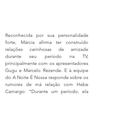
Reconhecida por sua personalidade 
forte, Márcia afirma ter construído 
relações carinhosas de amizade 
durante seu período na TV, 
principalmente com os apresentadores 
Gugu e Marcelo Rezende. E à equipe 
do A Noite É Nossa responde sobre os 
rumores de má relação com Hebe 
Camargo: “Durante um período, ela 
não falava comigo. Mas não quero falar 
da Hebe, pois seria uma grande falta 
de caráter e respeito da minha parte. Se 
eu não falei enquanto ela estava viva 
para contestar, por que eu faria isso 