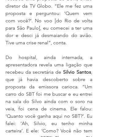
diretor da TV Globo. “Ele me fez uma 
proposta e perguntou: ‘Quem vem 
com você?’. No voo [do Rio de volta 
para São Paulo], eu comecei a ter uma 
dor e desci já desmaiando do avião. 
Tive uma crise renal”, conta. 
Do hospital, ainda internada, a 
apresentadora revela uma ligação que 
recebeu da secretária de 
Silvio Santos
, 
que já havia descoberto sobre a 
proposta da emissora carioca. “Um 
carro do SBT foi me buscar e eu entrei 
na sala do Silvo ainda com o soro na 
veia, foi cena de cinema. Ele falou: 
‘Quanto você ganha aqui no SBT?’. Eu 
falei: ‘Ah, Silvio, eu tenho minha 
carteira’. E ele: ‘Como? Você não tem 