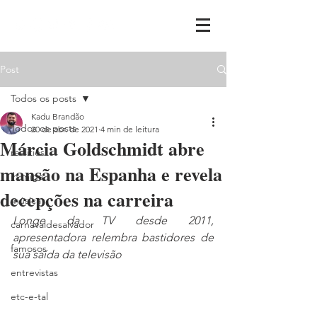
Post
Todos os posts
Kadu Brandão
Todos os posts
20 de abr. de 2021
4 min de leitura
Márcia Goldschmidt abre
realities
mansão na Espanha e revela
ih,miga
decepções na carreira
música
Longe da TV desde 2011, 
carnavaldesalvador
apresentadora relembra bastidores de 
famosos
sua saída da televisão
entrevistas
etc-e-tal