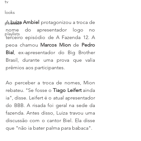
tv
looks
A 
Luiza Ambiel
 protagonizou a troca de 
podcast
nome do apresentador logo no 
playlists
terceiro episódio de A Fazenda 12. A 
peoa chamou 
Marcos Mion
 de 
Pedro 
Bial
, ex-apresentador do Big Brother 
Brasil, durante uma prova que valia 
prêmios aos participantes.
Ao perceber a troca de nomes, Mion 
rebateu. "Se fosse o 
Tiago Leifert
 ainda 
ia", disse. Leifert é o atual apresentador 
do BBB. A risada foi geral na sede da 
fazenda. Antes disso, Luiza travou uma 
discussão com o cantor Biel. Ela disse 
que "não ia bater palma para babaca".