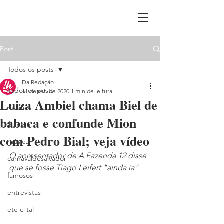
Post
Todos os posts
Da Redação
Todos os posts
11 de set. de 2020
1 min de leitura
Luiza Ambiel chama Biel de
realities
babaca e confunde Mion
ih,miga
com Pedro Bial; veja vídeo
música
O apresentador de A Fazenda 12 disse 
carnavaldesalvador
que se fosse Tiago Leifert "ainda ia"
famosos
entrevistas
etc-e-tal