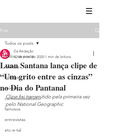
Post
Todos os posts
Da Redação
Todos os posts
12 de nov. de 2020
1 min de leitura
Luan Santana lança clipe de
realities
“Um grito entre as cinzas”
ih,miga
no Dia do Pantanal
música
Clipe foi transmitido pela primeira vez 
carnavaldesalvador
pelo National Geographic
famosos
entrevistas
etc-e-tal