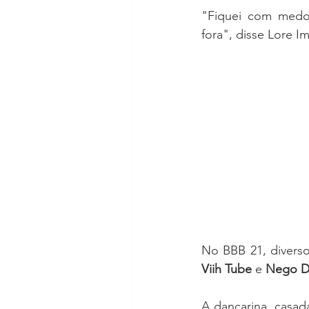
"Fiquei com medo
fora", disse Lore Im
No BBB 21, diverso
Viih Tube 
e 
Nego D
A dançarina, casad