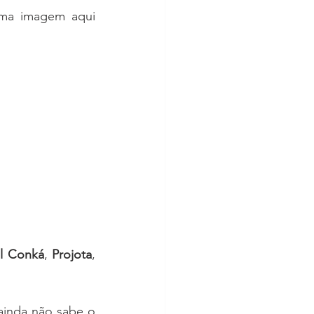
ma imagem aqui 
l Conká
, 
Projota
, 
ainda não sabe o 