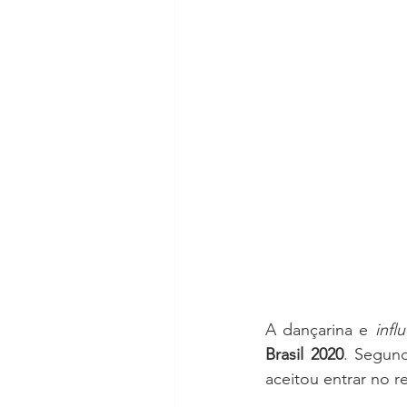
A dançarina e 
infl
Brasil 2020
. Segund
aceitou entrar no r