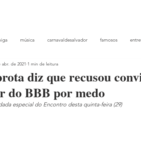
podcast
TV
entrevistas
quem sou
plantao
ou
miga
música
carnavaldesalvador
famosos
entre
 abr. de 2021
1 min de leitura
playlists
rota diz que recusou conv
ar do BBB por medo
idada especial do Encontro desta quinta-feira (29)