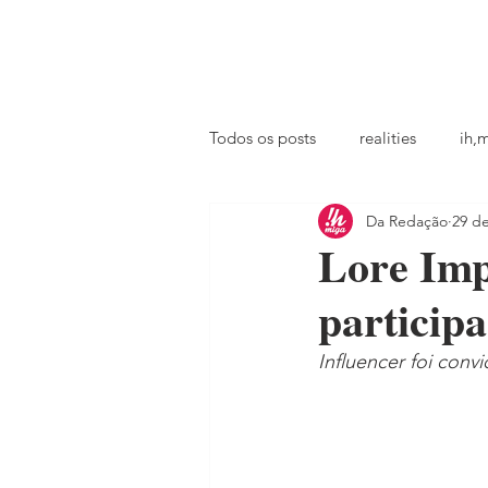
principal
famosos
coluna @ihmiga
Todos os posts
realities
ih,
Da Redação
29 de
tv
looks
podcast
Lore Imp
particip
Influencer foi conv