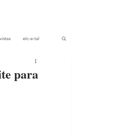
ça
vistas
etc-e-tal
ite para