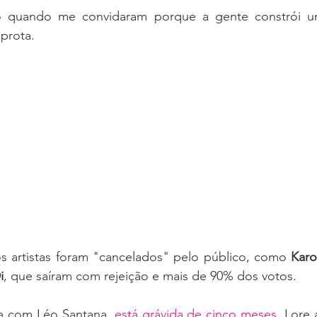
 quando me convidaram porque a gente constrói u
prota. 
s artistas foram "cancelados" pelo público, como 
Karo
i
, que saíram com rejeição e mais de 90% dos votos.
a com Léo Santana, 
está grávida de cinco meses
. Lore 