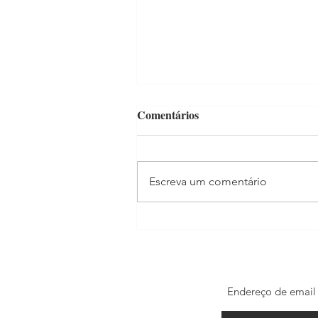
Comentários
Escreva um comentário
Madonna estrela filme para
celebrar os 100 anos do Itaú