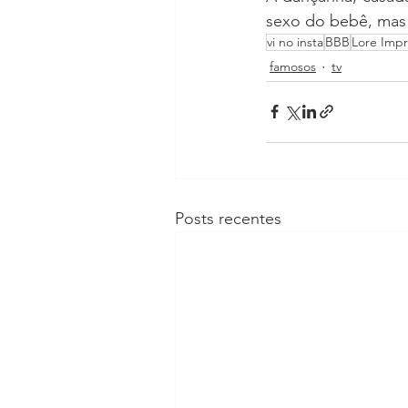
sexo do bebê, mas 
vi no insta
BBB
Lore Impr
famosos
tv
Posts recentes