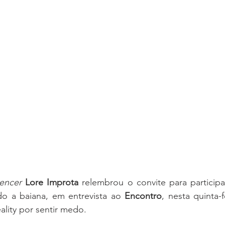
uencer
Lore Improta
 relembrou o convite para particip
o a baiana, em entrevista ao 
Encontro
, nesta quinta-f
eality por sentir medo.