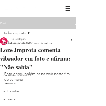
Post
Todos os posts
Da Redação
Todos os posts
4 de fev. de 2020
1 min de leitura
Lore Improta comenta
realities
vibrador em foto e afirma:
ih,miga
"Não sabia"
música
Foto gerou polêmica na web neste fim 
carnavaldesalvador
de semana
famosos
entrevistas
etc-e-tal