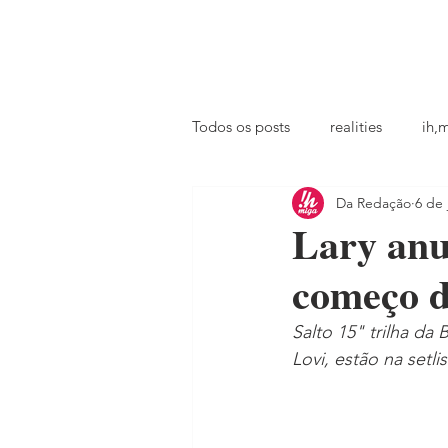
principal
famosos
coluna @ihmiga
Todos os posts
realities
ih,
Da Redação
6 de 
tv
looks
podcast
Lary anu
começo d
Salto 15" trilha da
Lovi, estão na setlis