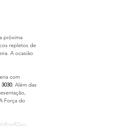
a
próxima 
ocos repletos de 
ra. A ocasião 
eria com 
 
3030
. Além das 
resentação, 
A Força do 
hhRrioRZeo-