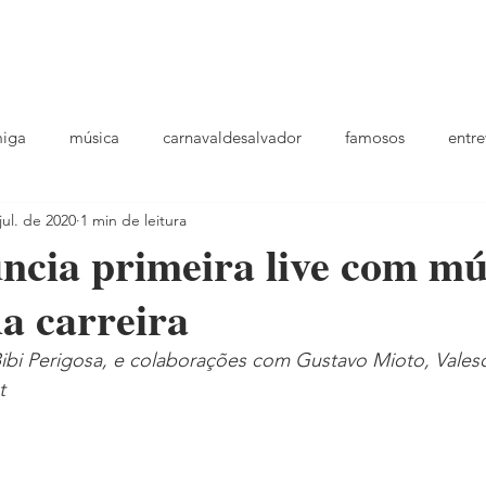
podcast
TV
entrevistas
quem sou
plantao
ou
miga
música
carnavaldesalvador
famosos
entre
jul. de 2020
1 min de leitura
playlists
ncia primeira live com mú
a carreira
 Bibi Perigosa, e colaborações com Gustavo Mioto, Vales
t