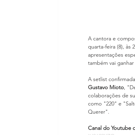
A cantora e compos
quarta-feira (8), à
apresentações espe
também vai ganhar
A setlist confirmad
Gustavo Mioto
, "D
colaborações de su
como "220" e "Salt
Querer".
Canal do Youtube of