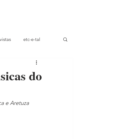
ça
vistas
etc-e-tal
sicas do
ca e Aretuza 