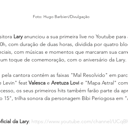
Foto: Hugo Barbieri/Divulgação
itora 
Lary
 anunciou a sua primeira live no Youtube para 
s 20h, com duração de duas horas, dividida por quatro bl
ciais, com músicas e momentos que marcaram sua carrei
 um toque de comemoração, com o aniversário da Lary.
a pela cantora contém as faixas "Mal Resolvido" em parc
e Levin" feat 
Valesca
 e 
Aretuza Lovi 
e "Mapa Astral" com
cesso, os seus primeiros hits também farão parte da ap
o 15", trilha sonora da personagem Bibi Periogosa em "
icial da Lary
: 
https://www.youtube.com/channel/UCqB