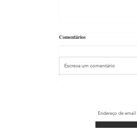
Comentários
Escreva um comentário
BBB22: tudo sobre as
trajetórias dos finalistas