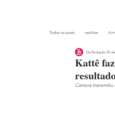
principal
famosos
coluna @ihmiga
Todos os posts
realities
ih,
Da Redação
25 de
tv
looks
podcast
Kattê fa
resultad
Cantora transmitiu 