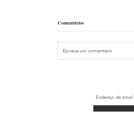
Comentários
Escreva um comentário
Madonna estrela filme para
celebrar os 100 anos do Itaú
© por Kadu Brandão. 