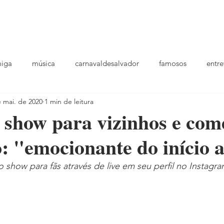
podcast
TV
entrevistas
quem sou
plantao
ou
miga
música
carnavaldesalvador
famosos
entre
 mai. de 2020
1 min de leitura
playlists
z show para vizinhos e co
o: "emocionante do início 
o show para fãs através de live em seu perfil no Instagr