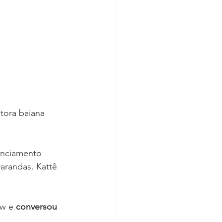
tora baiana 
anciamento 
arandas. Kattê 
w e 
conversou 