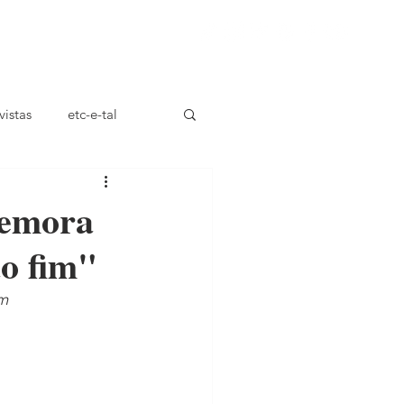
ça
vistas
etc-e-tal
memora
ao fim"
am