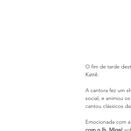
O fim de tarde dest
Kattê. 
A cantora fez um s
social, e animou os
cantou clássicos da
Emocionada com a 
com o Ih, Miga!
 so