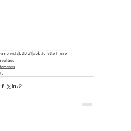
vi no insta
BBB 21
bbb
Juliette Freire
realities
famosos
tv
Ver tudo
Posts recentes