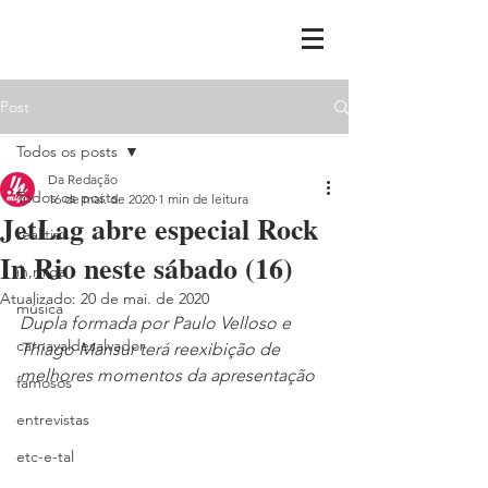
Post
Todos os posts
Da Redação
Todos os posts
16 de mai. de 2020
1 min de leitura
JetLag abre especial Rock
realities
In Rio neste sábado (16)
ih,miga
Atualizado:
20 de mai. de 2020
música
Dupla formada por Paulo Velloso e 
carnavaldesalvador
Thiago Mansur terá reexibição de 
melhores momentos da apresentação
famosos
entrevistas
etc-e-tal