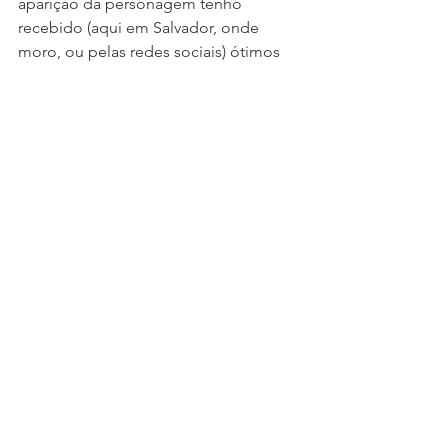
aparição da personagem tenho 
recebido (aqui em Salvador, onde 
moro, ou pelas redes sociais) ótimos 
retornos, elogios, comentários em 
forma de piadas pelos trejeitos do 
Mister, pelas situações com Neném, 
que o público adora e torce pela 
amizade deles, ou pelas enganações 
de Teca com ele. Agora com a Chefe, 
estou ansioso pela recepção e 
acredito que pelo carinho recebido 
pelas personagens será um encontro 
muito especial.”
vi no insta
Globo
novelas
famosos
tv