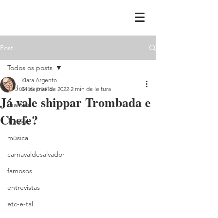
Post
Todos os posts
Klara Argento
Todos os posts
24 de mar. de 2022
2 min de leitura
Já vale shippar Trombada e
realities
Chefe?
ih,miga
música
carnavaldesalvador
famosos
entrevistas
etc-e-tal