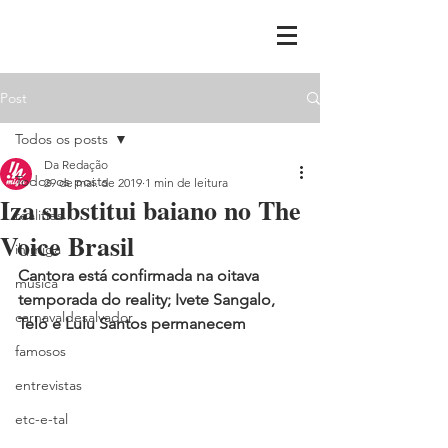
Post
Todos os posts
Da Redação
Todos os posts
29 de mai. de 2019
1 min de leitura
Iza substitui baiano no The
realities
Voice Brasil
ih,miga
Cantora está confirmada na oitava 
música
temporada do reality; Ivete Sangalo, 
carnavaldesalvador
Teló e Lulu Santos permanecem
famosos
entrevistas
etc-e-tal