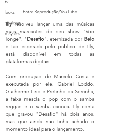
tv
Foto: Reprodução/YouTube
looks
podcast
Illy
 resolveu lançar uma das músicas 
mais marcantes do seu show "Voo 
playlists
longe". "
Desafio
", eternizada por 
Belo
e tão esperada pelo público de Illy, 
está disponível em todas as 
plataformas digitais.
Com produção de Marcelo Costa e 
executada por ele, Gabriel Loddo, 
Guilherme Lirio e Pretinho da Serrinha, 
a faixa mescla o pop com o samba 
reggae e o samba carioca. Illy conta 
que gravou "Desafio" há dois anos, 
mas que ainda não tinha achado o 
momento ideal para o lançamento.