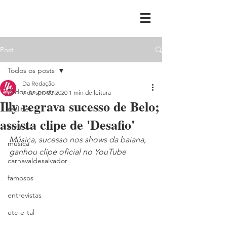
Post
Todos os posts
Da Redação
Todos os posts
9 de set. de 2020
1 min de leitura
Illy regrava sucesso de Belo;
realities
assista clipe de 'Desafio'
ih,miga
Música, sucesso nos shows da baiana, 
música
ganhou clipe oficial no YouTube
carnavaldesalvador
famosos
entrevistas
etc-e-tal