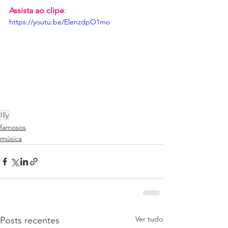
Assista ao clipe
:
https://youtu.be/ElenzdpO1mo
Illy
famosos
música
Ver tudo
Posts recentes