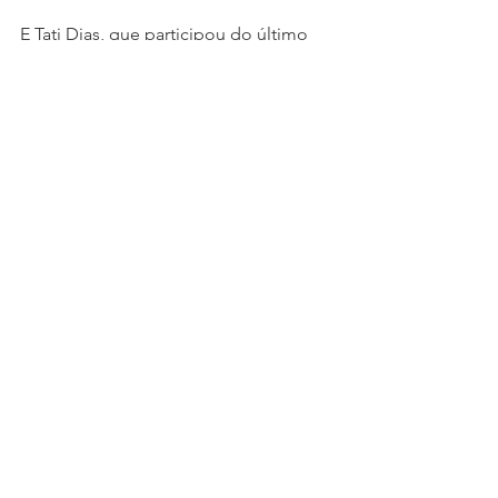
E Tati Dias, que participou do último 
De Férias com o EX, entrou querendo 
causar. 
Já discutiu com dois 
participantes em menos de 24 horas
.
Eu volto em breve com mais novidades 
de 
A Fazenda
, viu?! 
Vem coisa boa
...
Beijos, não briguem comigo e 
mandem sugestões!
ih,miga
música
carnavaldesalvador