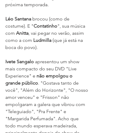
próxima temporada.
Léo Santana
 brocou (como de 
costume). E "
Contatinho
", sua música 
com 
Anitta
, vai pegar no verão, assim 
como a com 
Ludmilla
 (que já está na 
boca do povo).
Ivete Sangalo
 apresentou um show 
mais compacto do seu DVD "Live 
Experience" e 
não empolgou o 
grande público
. "Gostava tanto de 
você", "Além do Horizonte", "O nosso 
amor venceu" e "Frisson" não 
empolgaram a galera que vibrou com 
"Teleguiado", "Pra Frente" e 
"Margarida Perfumada". Acho que 
todo mundo esperava madeirada, 
principalmente depois do show de 