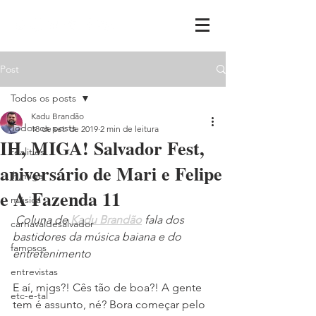
Post
Todos os posts
Kadu Brandão
Todos os posts
18 de set. de 2019
2 min de leitura
IH, MIGA! Salvador Fest,
realities
aniversário de Mari e Felipe
ih,miga
e A Fazenda 11
música
Coluna de 
Kadu Brandão
 fala dos 
carnavaldesalvador
bastidores da música baiana e do 
famosos
entretenimento
entrevistas
E aí, migs?! Cês tão de boa?! A gente 
etc-e-tal
tem é assunto, né? Bora começar pelo 