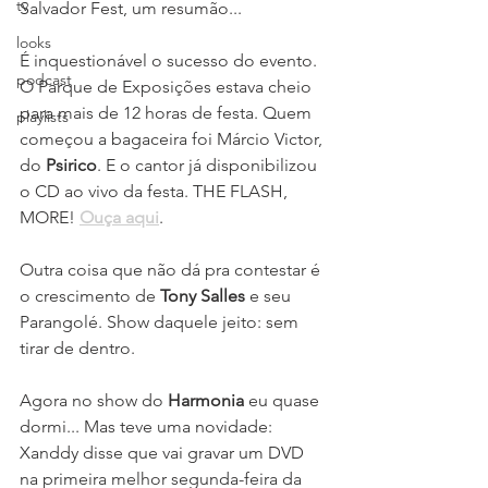
tv
Salvador Fest, um resumão...
looks
É inquestionável o sucesso do evento. 
podcast
O Parque de Exposições estava cheio 
para mais de 12 horas de festa. Quem 
playlists
começou a bagaceira foi Márcio Victor, 
do 
Psirico
. E o cantor já disponibilizou 
o CD ao vivo da festa. THE FLASH, 
MORE! 
Ouça aqui
.
Outra coisa que não dá pra contestar é 
o crescimento de 
Tony Salles
 e seu 
Parangolé. Show daquele jeito: sem 
tirar de dentro.
Agora no show do 
Harmonia
 eu quase 
dormi... Mas teve uma novidade: 
Xanddy disse que vai gravar um DVD 
na primeira melhor segunda-feira da 