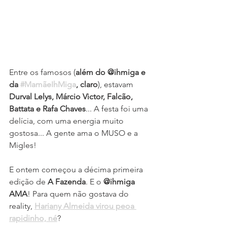
Entre os famosos (
além do @ihmiga e 
da 
#MamãeIhMiga
, claro
), estavam 
Durval Lelys, Márcio Victor, Falcão, 
Battata e Rafa Chaves
... A festa foi uma 
delícia, com uma energia muito 
gostosa... A gente ama o MUSO e a 
Migles!
E ontem começou a décima primeira 
edição de 
A Fazenda
. E o 
@ihmiga 
AMA
! Para quem não gostava do 
reality, 
Hariany Almeida virou peoa 
rapidinho, né
?