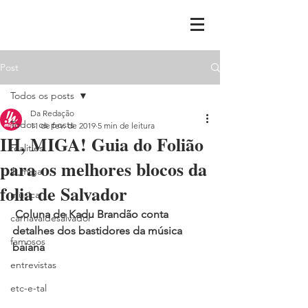
Post
Todos os posts
Da Redação
Todos os posts
11 de fev. de 2019
5 min de leitura
IH, MIGA! Guia do Folião
realities
para os melhores blocos da
ih,miga
folia de Salvador
música
Coluna de Kadu Brandão conta 
carnavaldesalvador
detalhes dos bastidores da música 
famosos
baiana
entrevistas
etc-e-tal