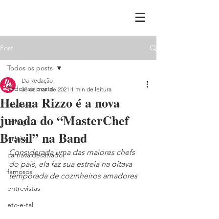
Post
Todos os posts
Da Redação
Todos os posts
28 de mar. de 2021
1 min de leitura
Helena Rizzo é a nova
realities
jurada do “MasterChef
ih,miga
Brasil” na Band
música
Considerada uma das maiores chefs 
carnavaldesalvador
do país, ela faz sua estreia na oitava 
famosos
temporada de cozinheiros amadores
entrevistas
etc-e-tal