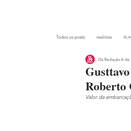
principal
famosos
coluna @ihmiga
Todos os posts
realities
ih,
Da Redação
6 de 
tv
looks
podcast
Gusttavo
Roberto 
Valor da embarcaçã