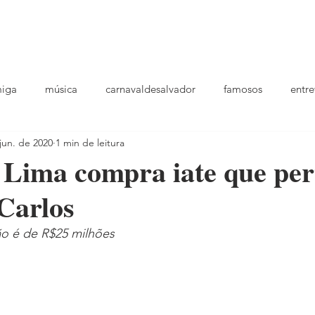
podcast
TV
entrevistas
quem sou
plantao
ou
miga
música
carnavaldesalvador
famosos
entre
jun. de 2020
1 min de leitura
playlists
 Lima compra iate que per
Carlos
o é de R$25 milhões