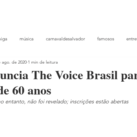
podcast
TV
entrevistas
quem sou
plantao
ou
miga
música
carnavaldesalvador
famosos
entre
e ago. de 2020
1 min de leitura
playlists
uncia The Voice Brasil pa
de 60 anos
o entanto, não foi revelado; inscrições estão abertas