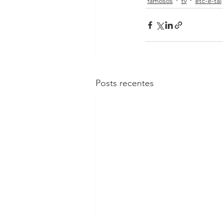
famosos
tv
etc-e-tal
Posts recentes