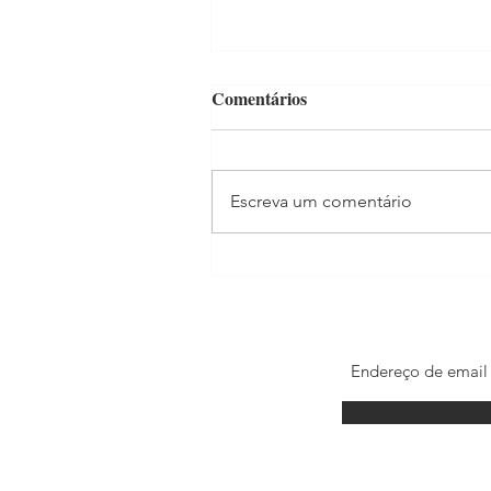
Comentários
Escreva um comentário
Madonna estrela filme para
celebrar os 100 anos do Itaú