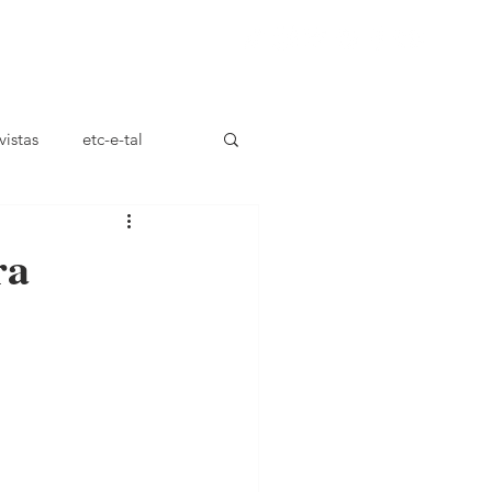
ça
vistas
etc-e-tal
ra