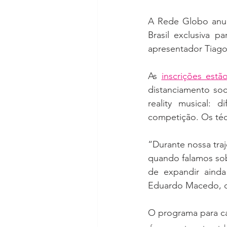
A Rede Globo anunc
Brasil exclusiva p
apresentador Tiago
As 
inscrições estã
distanciamento so
reality musical: 
competição. Os téc
“Durante nossa tra
quando falamos sob
de expandir ainda
Eduardo Macedo, dir
O programa para ca