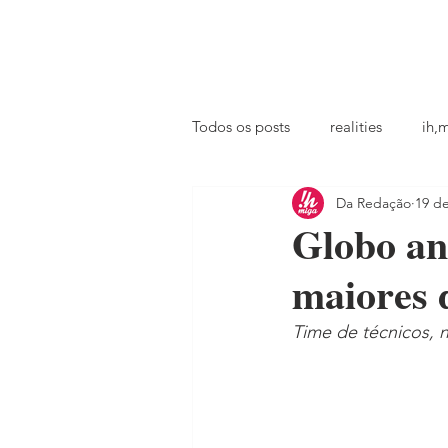
principal
famosos
coluna @ihmiga
Todos os posts
realities
ih,
Da Redação
19 d
tv
looks
podcast
Globo an
maiores 
Time de técnicos, n