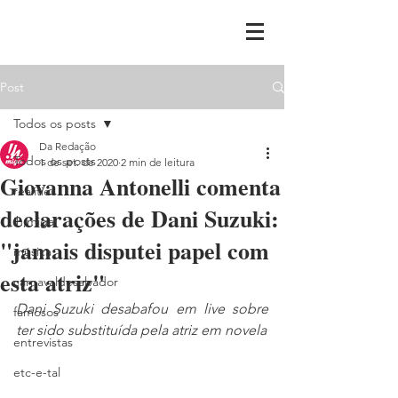
Post
Todos os posts
Da Redação
Todos os posts
1 de set. de 2020
2 min de leitura
Giovanna Antonelli comenta
realities
declarações de Dani Suzuki:
ih,miga
"jamais disputei papel com
música
esta atriz"
carnavaldesalvador
Dani Suzuki desabafou em live sobre 
famosos
ter sido substituída pela atriz em novela
entrevistas
etc-e-tal