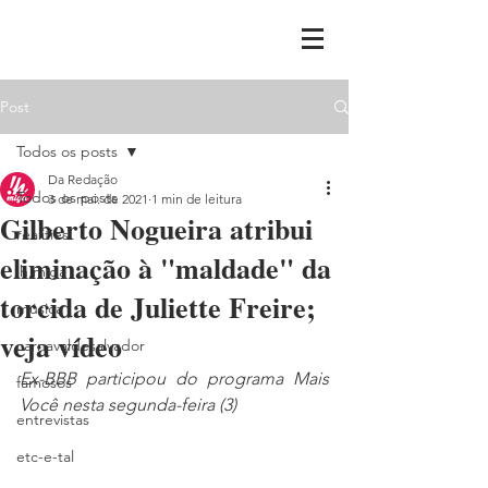
Post
Todos os posts
Da Redação
Todos os posts
3 de mai. de 2021
1 min de leitura
Gilberto Nogueira atribui
realities
eliminação à "maldade" da
ih,miga
torcida de Juliette Freire;
música
veja vídeo
carnavaldesalvador
Ex-BBB participou do programa Mais 
famosos
Você nesta segunda-feira (3)
entrevistas
etc-e-tal