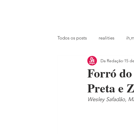
principal
famosos
coluna @ihmiga
Todos os posts
realities
ih,
Da Redação
15 d
tv
looks
podcast
Forró do
Preta e Z
Wesley Safadão, Ma