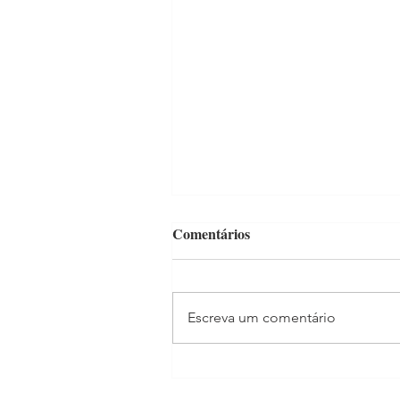
Comentários
Escreva um comentário
Madonna estrela filme para
celebrar os 100 anos do Itaú