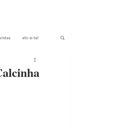
ça
vistas
etc-e-tal
Calcinha