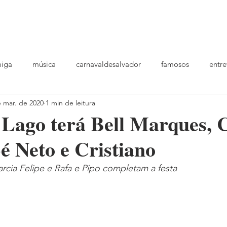
podcast
TV
entrevistas
quem sou
plantao
ou
miga
música
carnavaldesalvador
famosos
entre
e mar. de 2020
1 min de leitura
playlists
 Lago terá Bell Marques, 
é Neto e Cristiano
rcia Felipe e Rafa e Pipo completam a festa