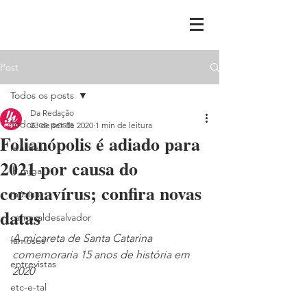
Post
Todos os posts
Da Redação
Todos os posts
23 de set de 2020
1 min de leitura
Folianópolis é adiado para
realities
2021 por causa do
ih,miga
coronavírus; confira novas
música
datas
carnavaldesalvador
A micareta de Santa Catarina 
famosos
comemoraria 15 anos de história em 
entrevistas
2020
etc-e-tal