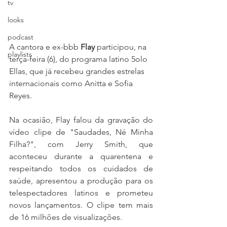
tv
looks
podcast
A cantora e ex-bbb 
Flay
 participou, na 
playlists
terça-feira (6), do programa latino 5olo 
Ellas, que já recebeu grandes estrelas 
internacionais como Anitta e Sofia 
Reyes. 
Na ocasião, Flay falou da gravação do 
vídeo clipe de "Saudades, Né Minha 
Filha?", com Jerry Smith, que 
aconteceu durante a quarentena e 
respeitando todos os cuidados de 
saúde, apresentou a produção para os 
telespectadores latinos e prometeu 
novos lançamentos. O clipe tem mais 
de 16 milhões de visualizações.