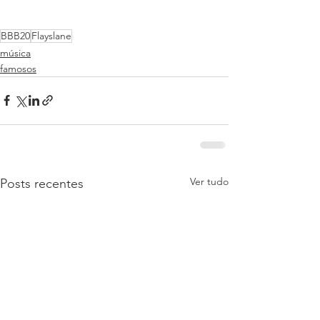
BBB20
Flayslane
música
famosos
Ver tudo
Posts recentes