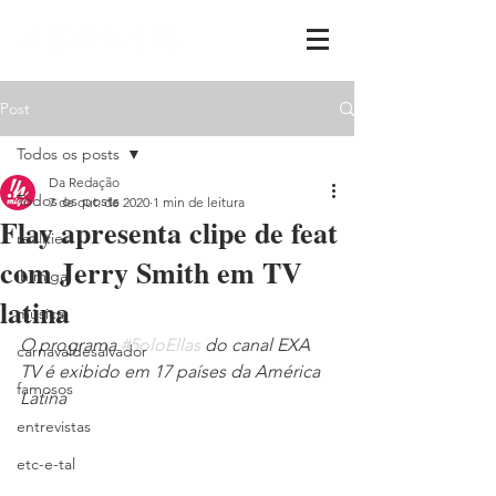
Post
Todos os posts
Da Redação
Todos os posts
7 de out. de 2020
1 min de leitura
Flay apresenta clipe de feat
realities
com Jerry Smith em TV
ih,miga
latina
música
O programa 
#5oloEllas
 do canal EXA 
carnavaldesalvador
TV é exibido em 17 países da América 
famosos
Latina
entrevistas
etc-e-tal