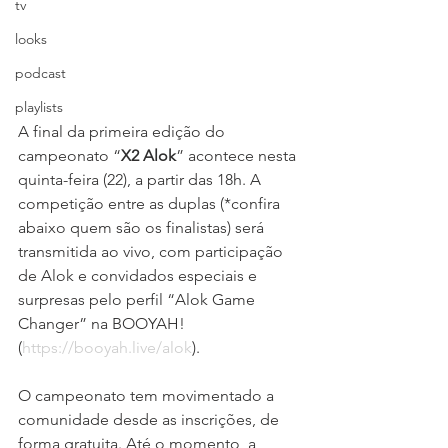
tv
looks
podcast
playlists
A final da primeira edição do 
campeonato “
X2 Alok
” acontece nesta 
quinta-feira (22), a partir das 18h. A 
competição entre as duplas (*confira 
abaixo quem são os finalistas) será 
transmitida ao vivo, com participação 
de Alok e convidados especiais e 
surpresas pelo perfil “Alok Game 
Changer” na BOOYAH! 
(
https://booyah.live/alok
).
O campeonato tem movimentado a 
comunidade desde as inscrições, de 
forma gratuita. Até o momento, a 