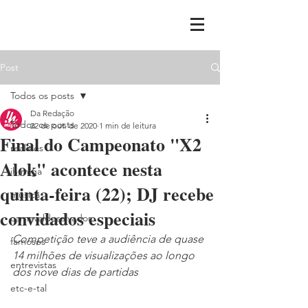
Post
Todos os posts
Da Redação
Todos os posts
22 de out. de 2020
1 min de leitura
Final do Campeonato "X2
realities
Alok" acontece nesta
ih,miga
quinta-feira (22); DJ recebe
música
convidados especiais
carnavaldesalvador
Competição teve a audiência de quase 
famosos
14 milhões de visualizações ao longo 
entrevistas
dos nove dias de partidas
etc-e-tal