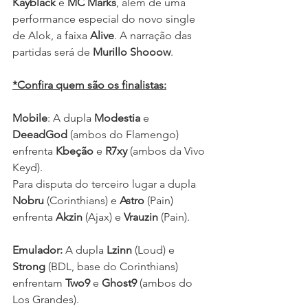
Kayblack
 e 
MC Marks
, além de uma 
performance especial do novo single 
de Alok, a faixa 
Alive
. A narração das 
partidas será de 
Murillo Shooow
.
*Confira quem são os finalistas:
Mobile
: A dupla
 Modestia
 e 
DeeadGod 
(ambos do Flamengo) 
enfrenta 
Kbeção
 e 
R7xy
 (ambos da Vivo 
Keyd).
Para disputa do terceiro lugar a dupla 
Nobru 
(Corinthians) e 
Astro 
(Pain) 
enfrenta 
Akzin
 (Ajax) e 
Vrauzin 
(Pain).
Emulador:
 A dupla 
Lzinn 
(Loud) e 
Strong
 (BDL, base do Corinthians) 
enfrentam 
Two9
 e 
Ghost9
 (ambos do 
Los Grandes).