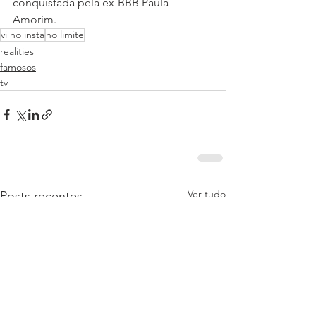
conquistada pela ex-BBB Paula 
Amorim.
vi no insta
no limite
realities
famosos
tv
Ver tudo
Posts recentes