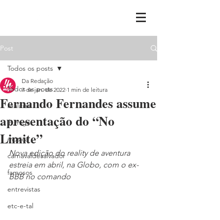
Post
Todos os posts
Da Redação
Todos os posts
7 de jan. de 2022
1 min de leitura
Fernando Fernandes assume
realities
apresentação do “No
ih,miga
Limite”
música
Nova edição do reality de aventura 
carnavaldesalvador
estreia em abril, na Globo, com o ex-
famosos
BBB no comando
entrevistas
etc-e-tal